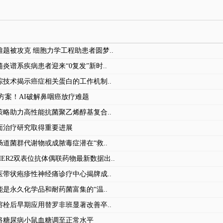
题被攻克 细胞力学工程助患者圆梦..
炎谱系疾病患者迎来“0复发”新时..
踪技术揭示癌症相关蛋白的工作机制..
出方案！AI破解鼻咽癌放疗难题
策略助力高性能抗菌聚乙烯醇基复合..
面治疗研究取得重要进展
道菌群代谢物或成脓毒症潜在“救..
ER2双表位抗体偶联药物最新数据出..
医带状疱疹性神经痛诊疗中心揭牌成..
是永久化学品和耐药菌富集的“温..
溶栓后早期应用替罗非班显著改善卒..
将糖尿病小鼠血糖调至正常水平