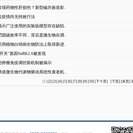
发现药物性肝损伤？新型磁共振造影..
拉疫情尚无特效疗法
揭示广泛使用的实验鼠模型存在缺陷..
肥固碳效率不同，背后是微生物在调..
药用植物白绢病生物防治上取得新进..
开关”基因SnRK2.6被发现
泌肿瘤免疫调控新机制被揭示
肠道微生物代谢物驱动系统性衰老机..
[1]
[2]
[3]
[4]
[5]
[6]
[7]
[8]
[9]
[10]
[下十页]
[下页]
[末页]