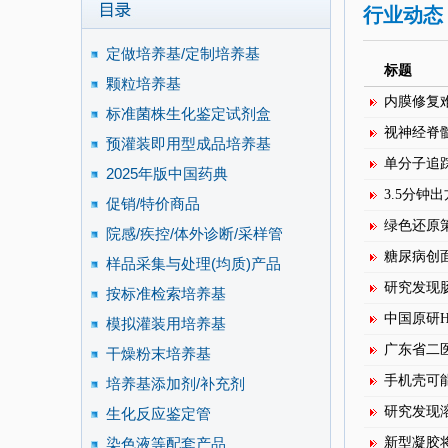
行业动态
定做培养基/定制培养基
标题
颗粒培养基
内膜修复难
标准菌株生化鉴定试剂盒
视神经脊髓
预灌装即用型成品培养基
单分子追
2025年版中国药典
3.5分钟
促销/特价商品
绿色还原
院感/疾控/体外诊断/采样管
糖尿病创
样品采集与处理(均质)产品
研究发现肠
按标准检索培养基
中国原研H
模拟灌装用培养基
广东省二
干燥粉末培养基
手机壳可能
培养基添加剂/补充剂
研究发现
生化反应鉴定管
染色液等配套产品
新型凝胶