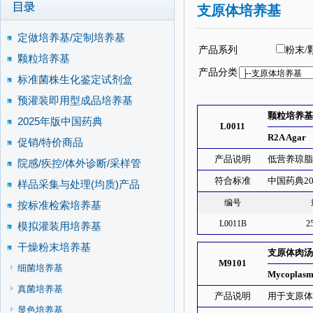
支原体培养基
定做培养基/定制培养基
产品系列
粉末/
颗粒培养基
产品分类
标准菌株生化鉴定试剂盒
预灌装即用型成品培养基
颗粒培养基
2025年版中国药典
L0011
R2A Agar
促销/特价商品
产品说明
低营养琼
院感/疾控/体外诊断/采样管
符合标准
中国药典20
样品采集与处理(均质)产品
编号
按标准检索培养基
L0011B
2
模拟灌装用培养基
干燥粉末培养基
支原体肉
M9101
细菌培养基
Mycoplasm
真菌培养基
产品说明
用于支原
显色培养基