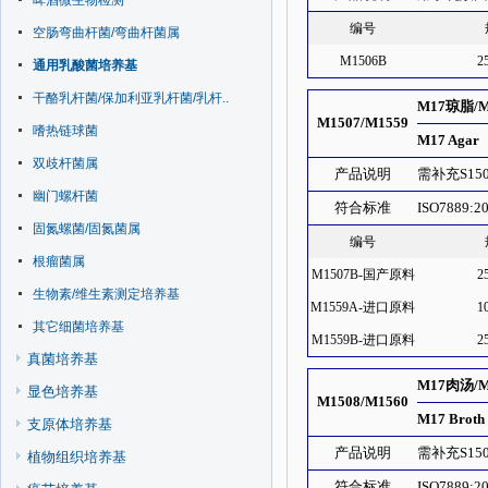
啤酒微生物检测
编号
空肠弯曲杆菌/弯曲杆菌属
M1506B
2
通用乳酸菌培养基
干酪乳杆菌/保加利亚乳杆菌/乳杆..
M17琼脂/
M1507/M1559
嗜热链球菌
M17 Agar
双歧杆菌属
产品说明
需补充S1
幽门螺杆菌
符合标准
ISO7889:2
固氮螺菌/固氮菌属
编号
根瘤菌属
M1507B-国产原料
2
生物素/维生素测定培养基
M1559A-进口原料
1
其它细菌培养基
M1559B-进口原料
2
真菌培养基
M17肉汤/
显色培养基
M1508/M1560
M17 Broth
支原体培养基
产品说明
需补充S1
植物组织培养基
符合标准
ISO7889:2