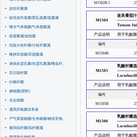
M1502B-1
2
炭疽杆菌属
改良番茄汁
副溶血性弧菌/霍乱弧菌/弧菌属
M1504
Tomato Jui
嗜水气单胞菌/气单胞菌属
产品说明
用于乳酸
链霉菌属/放线菌
编号
结核分枝杆菌/分枝杆菌属
M1504B
2
嗜肺军团菌/军团菌属
淋病奈瑟氏菌/奈瑟氏菌属/嗜血杆..
乳酸杆菌选
M1505
百日咳杆菌
Lactobacill
白喉杆菌
产品说明
用于乳酸
磷细菌(肥料)
编号
光合细菌
M1505B
2
通用厌氧菌培养基
乳酸杆菌选
产气荚膜梭菌/生孢梭菌/梭状芽胞..
M1506
Lactobacill
脆弱拟杆菌/拟杆菌属
产品说明
用于乳酸