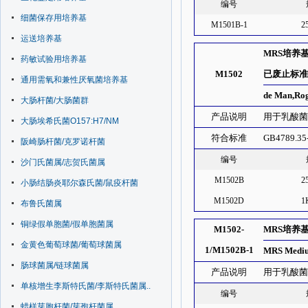
编号
细菌保存用培养基
M1501B-1
2
运送培养基
MRS培养基
药敏试验用培养基
M1502
已废止标准
通用需氧和兼性厌氧菌培养基
de Man,Ro
大肠杆菌/大肠菌群
产品说明
用于乳酸菌计
大肠埃希氏菌O157:H7/NM
符合标准
GB4789.35
阪崎肠杆菌/克罗诺杆菌
编号
沙门氏菌属/志贺氏菌属
M1502B
2
小肠结肠炎耶尔森氏菌/鼠疫杆菌
M1502D
1
布鲁氏菌属
铜绿假单胞菌/假单胞菌属
M1502-
MRS培养
金黄色葡萄球菌/葡萄球菌属
1/M1502B-1
MRS Mediu
肠球菌属/链球菌属
产品说明
用于乳酸
单核增生李斯特氏菌/李斯特氏菌属..
编号
蜡样芽胞杆菌/芽孢杆菌属