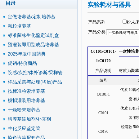
实验耗材与器具
定做培养基/定制培养基
产品系列
粉末/
颗粒培养基
产品分类
标准菌株生化鉴定试剂盒
预灌装即用型成品培养基
C0101/C0101-
一次性培养皿
2025年版中国药典
1/C0170
促销/特价商品
产品说明
材质为聚苯乙
院感/疾控/体外诊断/采样管
编号
样品采集与处理(均质)产品
优质 10套/包
按标准检索培养基
C0101-1
套 有
模拟灌装用培养基
优质 10套/包
干燥粉末培养基
C0101
套 有
培养基添加剂/补充剂
经济款 500
生化反应鉴定管
C0170
染色液等配套产品