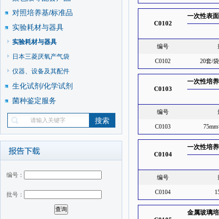
对照培养基/标准品
一次性表面接
C0102
实验耗材与器具
实验耗材与器具
编号
日本三菱厌氧产气袋
C0102
20套/
仪器、设备及其配件
一次性培
生化试剂/化学试剂
C0103
菌种鉴定服务
编号
C0103
75mm
一次性培养
C0104
编号：
编号
C0104
1
批号：
金属玻璃培