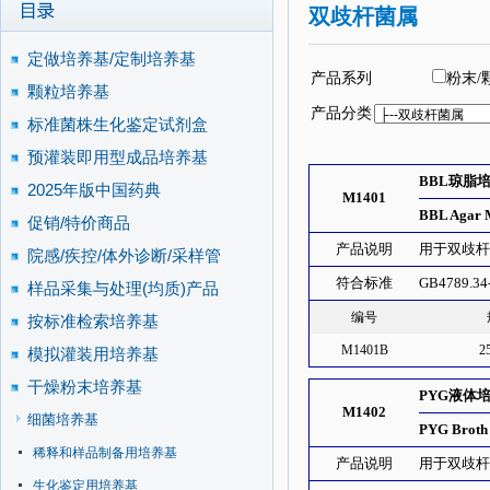
双歧杆菌属
定做培养基/定制培养基
产品系列
粉末/
颗粒培养基
产品分类
标准菌株生化鉴定试剂盒
预灌装即用型成品培养基
BBL琼脂
2025年版中国药典
M1401
BBL Agar 
促销/特价商品
产品说明
用于双歧
院感/疾控/体外诊断/采样管
符合标准
GB4789.34
样品采集与处理(均质)产品
编号
按标准检索培养基
M1401B
2
模拟灌装用培养基
干燥粉末培养基
PYG液体
M1402
细菌培养基
PYG Broth
稀释和样品制备用培养基
产品说明
用于双歧杆菌
生化鉴定用培养基