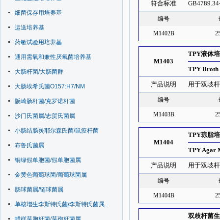
符合标准
GB4789.34
细菌保存用培养基
编号
运送培养基
M1402B
2
药敏试验用培养基
TPY液体
通用需氧和兼性厌氧菌培养基
M1403
TPY Broth
大肠杆菌/大肠菌群
产品说明
用于双歧杆
大肠埃希氏菌O157:H7/NM
编号
阪崎肠杆菌/克罗诺杆菌
M1403B
2
沙门氏菌属/志贺氏菌属
小肠结肠炎耶尔森氏菌/鼠疫杆菌
TPY琼脂
M1404
布鲁氏菌属
TPY Agar 
铜绿假单胞菌/假单胞菌属
产品说明
用于双歧
金黄色葡萄球菌/葡萄球菌属
编号
肠球菌属/链球菌属
M1404B
2
单核增生李斯特氏菌/李斯特氏菌属..
双歧杆菌
蜡样芽胞杆菌/芽孢杆菌属