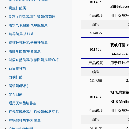
M1405
Bifidobact
炭疽杆菌属
产品说明
用于双歧
副溶血性弧菌/霍乱弧菌/弧菌属
编号
嗜水气单胞菌/气单胞菌属
M1405A
1
链霉菌属/放线菌
结核分枝杆菌/分枝杆菌属
双歧杆菌B
M1406
嗜肺军团菌/军团菌属
Bifidobac
淋病奈瑟氏菌/奈瑟氏菌属/嗜血杆..
产品说明
用于双歧
百日咳杆菌
编号
白喉杆菌
M1406B
2
磷细菌(肥料)
BLB培养
光合细菌
M1407
BLB Mediu
通用厌氧菌培养基
产品说明
用于双歧
产气荚膜梭菌/生孢梭菌/梭状芽胞..
编号
脆弱拟杆菌/拟杆菌属
M1407B
2