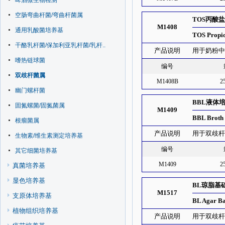
啤酒微生物检测
空肠弯曲杆菌/弯曲杆菌属
TOS丙酸盐
M1408
通用乳酸菌培养基
TOS Propi
干酪乳杆菌/保加利亚乳杆菌/乳杆..
产品说明
用于奶粉
嗜热链球菌
编号
双歧杆菌属
M1408B
2
幽门螺杆菌
BBL液体
固氮螺菌/固氮菌属
M1409
BBL Broth
根瘤菌属
产品说明
用于双歧
生物素/维生素测定培养基
编号
其它细菌培养基
M1409
2
真菌培养基
显色培养基
BL琼脂基
M1517
支原体培养基
BL Agar B
植物组织培养基
产品说明
用于双歧杆