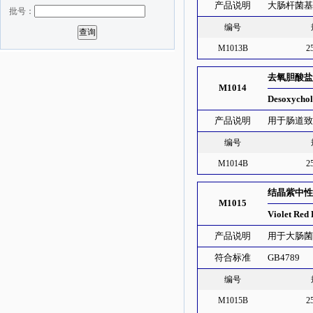
产品说明
大肠杆菌
批号：
编号
M1013B
2
去氧胆酸盐琼
M1014
Desoxychol
产品说明
用于肠道
编号
M1014B
2
结晶紫中性
M1015
Violet Red 
产品说明
用于大肠
符合标准
GB4789
编号
M1015B
2