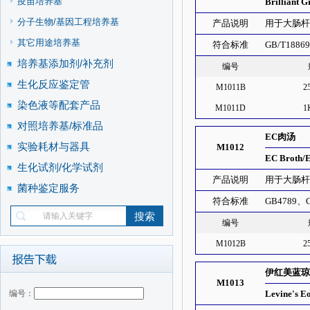
疫苗培养基
Brilliant G
分子生物/基因工程培养基
产品说明
用于大肠
其它用途培养基
符合标准
GB/T1886
培养基添加剂/补充剂
编号
生化反应鉴定管
M1011B
2
染色液等配套产品
M1011D
1
对照培养基/标准品
EC肉汤
实验耗材与器具
M1012
EC Broth/E
生化试剂/化学试剂
产品说明
用于大肠杆菌
菌种鉴定服务
符合标准
GB4789、GB
编号
M1012B
2
伊红美蓝琼
M1013
编号：
Levine's E