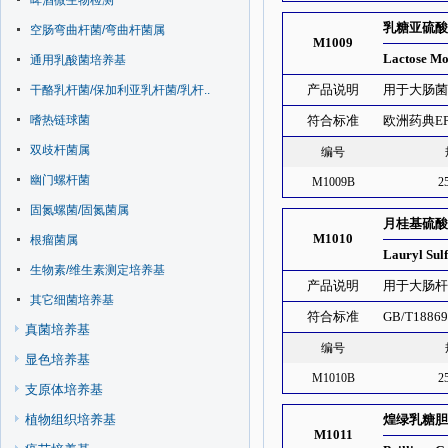
啤酒微生物检测
乳糖亚硫
空肠弯曲杆菌/弯曲杆菌属
M1009
Lactose Mo
通用乳酸菌培养基
产品说明
用于大肠
干酪乳杆菌/保加利亚乳杆菌/乳杆..
嗜热链球菌
符合标准
欧洲药典E
双歧杆菌属
编号
幽门螺杆菌
M1009B
2
固氮螺菌/固氮菌属
月桂基硫酸
M1010
根瘤菌属
Lauryl Sul
生物素/维生素测定培养基
产品说明
用于大肠
其它细菌培养基
符合标准
GB/T1886
真菌培养基
编号
显色培养基
M1010B
2
支原体培养基
植物组织培养基
煌绿乳糖胆盐
M1011