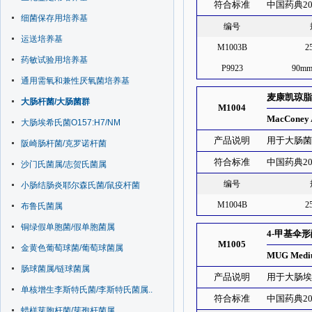
符合标准
中国药典20
细菌保存用培养基
编号
运送培养基
M1003B
2
药敏试验用培养基
P9923
90m
通用需氧和兼性厌氧菌培养基
麦康凯琼脂培
大肠杆菌/大肠菌群
M1004
MacConey 
大肠埃希氏菌O157:H7/NM
产品说明
用于大肠
阪崎肠杆菌/克罗诺杆菌
符合标准
中国药典20
沙门氏菌属/志贺氏菌属
编号
小肠结肠炎耶尔森氏菌/鼠疫杆菌
M1004B
2
布鲁氏菌属
铜绿假单胞菌/假单胞菌属
4-甲基伞
M1005
金黄色葡萄球菌/葡萄球菌属
MUG Med
肠球菌属/链球菌属
产品说明
用于大肠
单核增生李斯特氏菌/李斯特氏菌属..
符合标准
中国药典20
蜡样芽胞杆菌/芽孢杆菌属