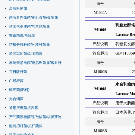
编号
炭疽杆菌属
M1005A
1
副溶血性弧菌/霍乱弧菌/弧菌属
乳糖发酵培
嗜水气单胞菌/气单胞菌属
M1006
Lactose Br
链霉菌属/放线菌
产品说明
乳糖复发酵
结核分枝杆菌/分枝杆菌属
符合标准
GB/T1886
嗜肺军团菌/军团菌属
淋病奈瑟氏菌/奈瑟氏菌属/嗜血杆..
编号
百日咳杆菌
M1006B
2
白喉杆菌
水合乳糖肉
M1008
磷细菌(肥料)
Lactose Mo
光合细菌
产品说明
用于大肠
通用厌氧菌培养基
符合标准
日本药典J
产气荚膜梭菌/生孢梭菌/梭状芽胞..
编号
脆弱拟杆菌/拟杆菌属
M1008B
2