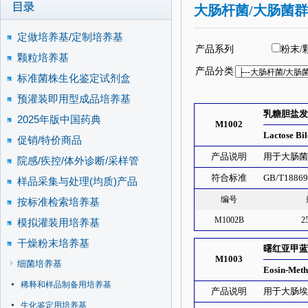
大肠杆菌/大肠菌
定做培养基/定制培养基
产品系列
粉末/
颗粒培养基
产品分类
标准菌株生化鉴定试剂盒
预灌装即用型成品培养基
乳糖胆盐发
2025年版中国药典
M1002
Lactose Bi
促销/特价商品
产品说明
用于大肠
院感/疾控/体外诊断/采样管
符合标准
GB/T188
样品采集与处理(均质)产品
编号
按标准检索培养基
M1002B
2
模拟灌装用培养基
干燥粉末培养基
曙红亚甲蓝
M1003
细菌培养基
Eosin-Meth
稀释和样品制备用培养基
产品说明
用于大肠
生化鉴定用培养基